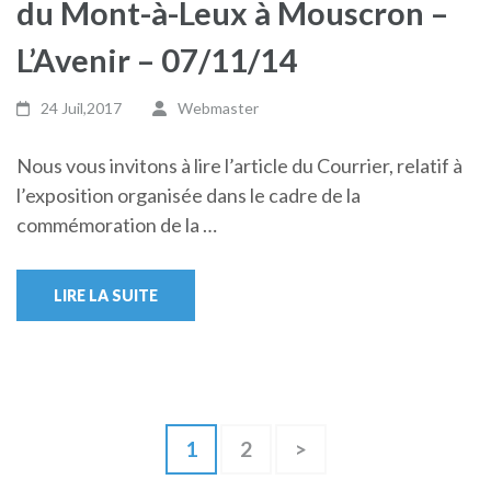
du Mont-à-Leux à Mouscron –
L’Avenir – 07/11/14
24 Juil,2017
Webmaster
Nous vous invitons à lire l’article du Courrier, relatif à
l’exposition organisée dans le cadre de la
commémoration de la …
LIRE LA SUITE
Pagination
Page
Page
1
2
>
des