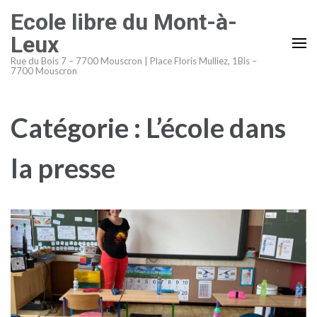
Aller
Ecole libre du Mont-à-
au
Leux
contenu
Rue du Bois 7 – 7700 Mouscron | Place Floris Mulliez, 1Bis –
(Pressez
7700 Mouscron
Entrée)
Catégorie :
L’école dans
la presse