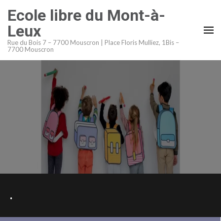
Aller
Ecole libre du Mont-à-
au
Leux
contenu
Rue du Bois 7 – 7700 Mouscron | Place Floris Mulliez, 1Bis –
(Pressez
7700 Mouscron
Entrée)
.