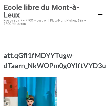
Aller
Ecole libre du Mont-à-
au
Leux
contenu
Rue du Bois 7 – 7700 Mouscron | Place Floris Mulliez, 1Bis –
(Pressez
7700 Mouscron
Entrée)
att.qGfl1fMDYYTugw-
dTaarn_NkWOPm0g0YIftVYD3u