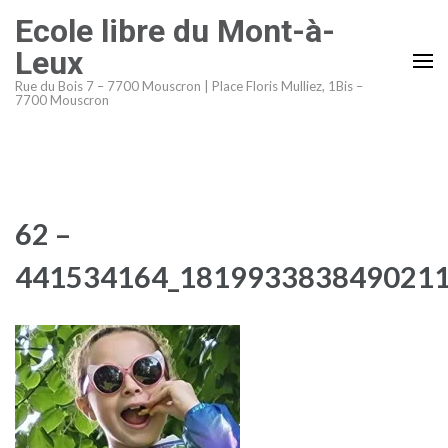
Aller
Ecole libre du Mont-à-
au
Leux
contenu
Rue du Bois 7 – 7700 Mouscron | Place Floris Mulliez, 1Bis –
(Pressez
7700 Mouscron
Entrée)
62 –
441534164_1819933838490211