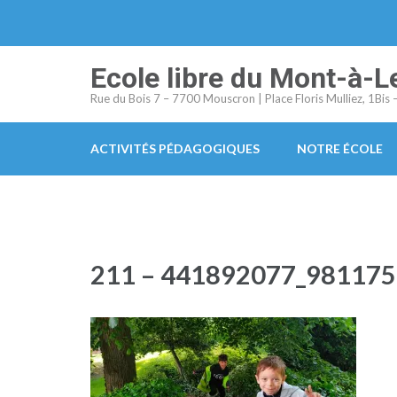
Aller
au
contenu
Ecole libre du Mont-à-L
(Pressez
Rue du Bois 7 – 7700 Mouscron | Place Floris Mulliez, 1Bi
Entrée)
ACTIVITÉS PÉDAGOGIQUES
NOTRE ÉCOLE
211 – 441892077_98117