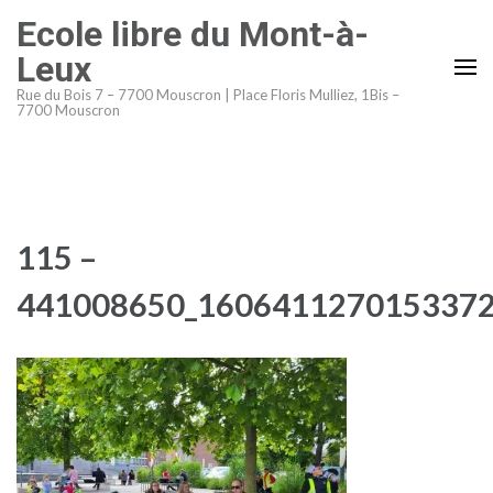
Aller
Ecole libre du Mont-à-
au
Leux
contenu
Rue du Bois 7 – 7700 Mouscron | Place Floris Mulliez, 1Bis –
(Pressez
7700 Mouscron
Entrée)
115 –
441008650_1606411270153372