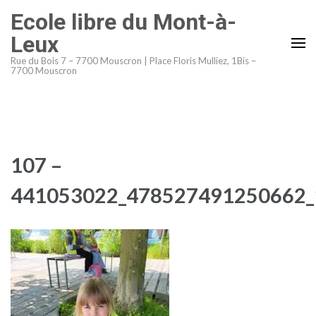
Aller
Ecole libre du Mont-à-
au
Leux
contenu
Rue du Bois 7 – 7700 Mouscron | Place Floris Mulliez, 1Bis –
(Pressez
7700 Mouscron
Entrée)
107 –
441053022_478527491250662_