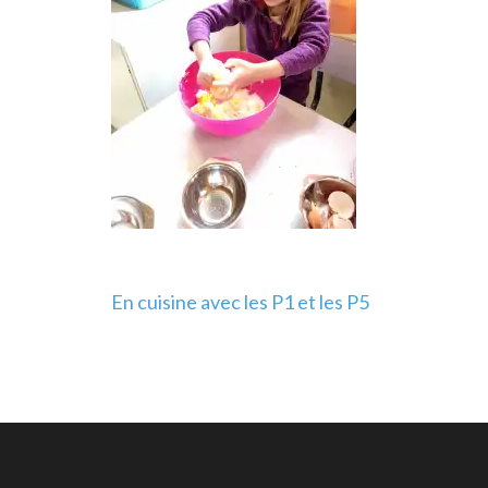
Navigation
En cuisine avec les P1 et les P5
de
l’article