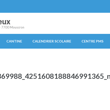
eux
s – 7700 Mouscron
CANTINE
CALENDRIER SCOLAIRE
CENTRE PMS
369988_4251608188846991365_