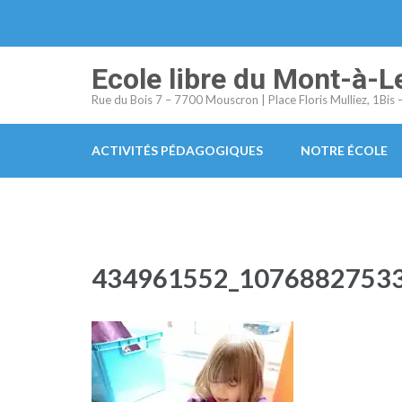
Aller
au
contenu
Ecole libre du Mont-à-L
(Pressez
Rue du Bois 7 – 7700 Mouscron | Place Floris Mulliez, 1Bi
Entrée)
ACTIVITÉS PÉDAGOGIQUES
NOTRE ÉCOLE
434961552_1076882753