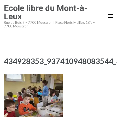
Aller
Ecole libre du Mont-à-
au
Leux
contenu
Rue du Bois 7 – 7700 Mouscron | Place Floris Mulliez, 1Bis –
(Pressez
7700 Mouscron
Entrée)
434928353_937410948083544_