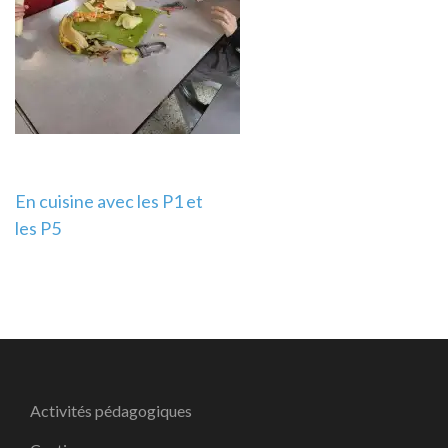
Navigation
En cuisine avec les P1 et
les P5
de
l’article
Activités pédagogiques