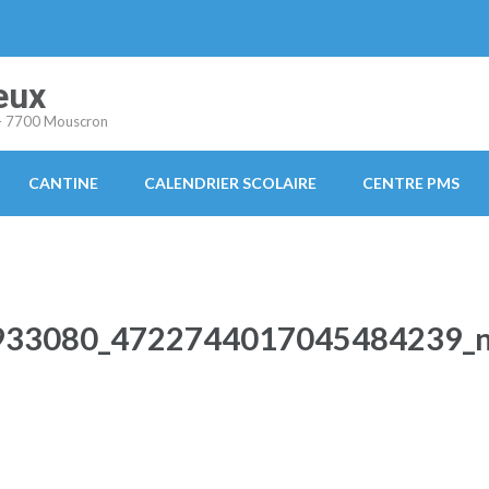
eux
s – 7700 Mouscron
CANTINE
CALENDRIER SCOLAIRE
CENTRE PMS
933080_4722744017045484239_