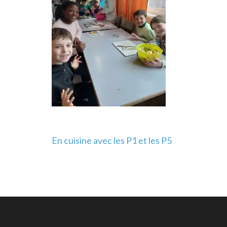
Navigation
En cuisine avec les P1 et les P5
de
l’article