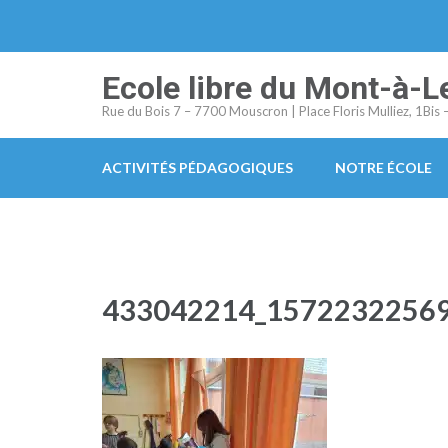
Aller
au
contenu
Ecole libre du Mont-à-L
(Pressez
Rue du Bois 7 – 7700 Mouscron | Place Floris Mulliez, 1Bi
Entrée)
ACTIVITÉS PÉDAGOGIQUES
NOTRE ÉCOLE
433042214_1572232256