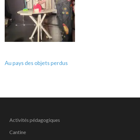
Navigation
Au pays des objets perdus
de
l’article
Activités pédagogiques
Cantine