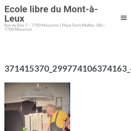
Aller
Ecole libre du Mont-à-
au
Leux
contenu
Rue du Bois 7 – 7700 Mouscron | Place Floris Mulliez, 1Bis –
(Pressez
7700 Mouscron
Entrée)
371415370_299774106374163_