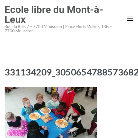
Aller
Ecole libre du Mont-à-
au
Leux
contenu
Rue du Bois 7 – 7700 Mouscron | Place Floris Mulliez, 1Bis –
(Pressez
7700 Mouscron
Entrée)
331134209_3050654788573682