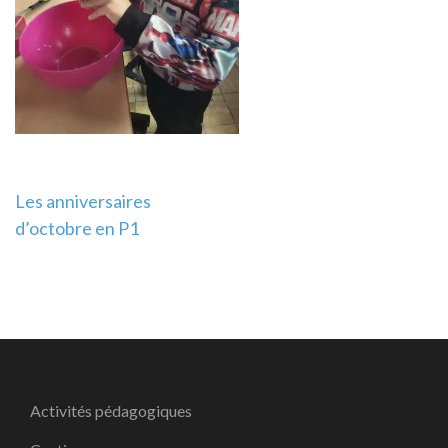
Navigation
Les anniversaires
d’octobre en P1
de
l’article
Activités pédagogiques