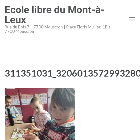
Aller
Ecole libre du Mont-à-
au
Leux
contenu
Rue du Bois 7 – 7700 Mouscron | Place Floris Mulliez, 1Bis –
(Pressez
7700 Mouscron
Entrée)
311351031_3206013572993280